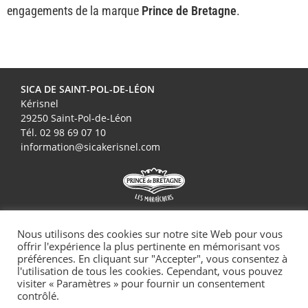
engagements de la marque
Prince de Bretagne
.
SICA DE SAINT-POL-DE-LÉON
Kérisnel
29250 Saint-Pol-de-Léon
Tél. 02 98 69 07 10
information@sicakerisnel.com
Nous utilisons des cookies sur notre site Web pour vous
offrir l'expérience la plus pertinente en mémorisant vos
préférences. En cliquant sur "Accepter", vous consentez à
Plan du site
l'utilisation de tous les cookies. Cependant, vous pouvez
visiter « Paramètres » pour fournir un consentement
contrôlé.
Mentions légales