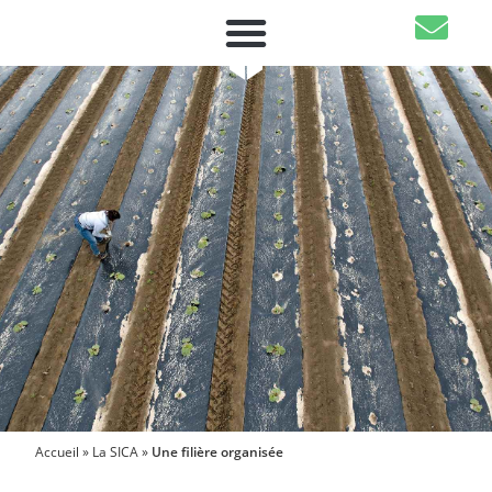
Accueil
»
La SICA
»
Une filière organisée